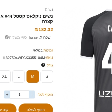
נשים
קצרה
₪182.32
שלח ל:
Israel
סוגי משלוח
זמינות:
במלאי
IL327504WFCK3355104M
SKU:
גודל
XL
L
M
S
+
-
הוסף לסל: