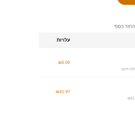
החזר כספי
עלויות
₪0.00
וח חינם
₪41.97