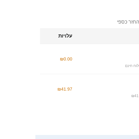
החזר כספי
עלויות
₪0.00
וח חינם
₪41.97