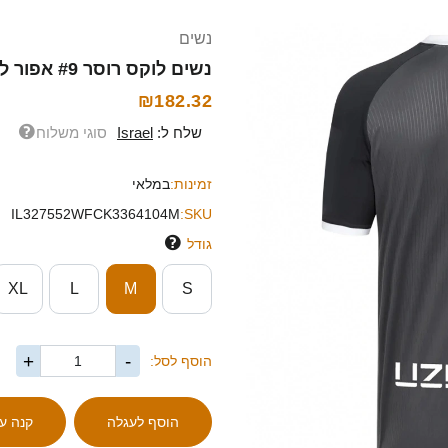
נשים
נשים לוקס רוסר #9 אפור לבן הרחק ג'רזי 2025/26 חולצה קצרה
₪182.32
שלח ל:
Israel
סוגי משלוח
זמינות:
במלאי
IL327552WFCK3364104M
SKU:
גודל
XL
L
M
S
+
-
הוסף לסל: