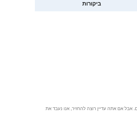
ביקורות
 פריט / ים. אבל אם אתה עדיין רוצה להחזיר, אנו נעבד את