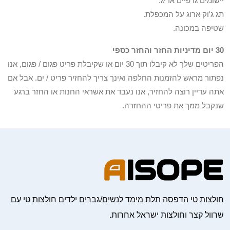
יישומים גרפיים אריג.
תג ג'וק ארוג על המכפלת.
שטיפה במכונה.
30 יום מדיניות החזר והחזר כספי
הפריטים שלך לא קיבלו תוך 30 יום או שקיבלת פריט פגום / פגום, אנו
נפתור מראש להזמנות החלפה ואינך צריך להחזיר פריט / ים. אבל אם
אתה עדיין רוצה להחזיר, אנו נעבד את אשראי החנות או החזר ברגע
שנקבל ממך את פריטי ההחזרה.
חולצות טי הדפסה תלת מימד לנשים/גברים ילדים חולצות טי עם
שרוול קצר וחולצות ישראל אחרות.