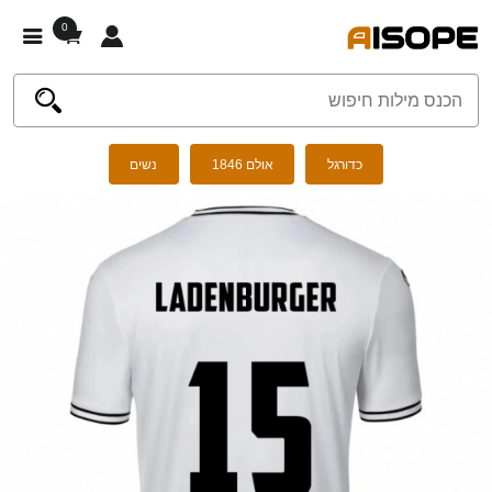
0
כדורגל
אולם 1846
נשים