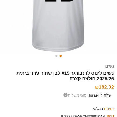
נשים
נשים לינוס לדנבורגר #15 לבן שחור ג'רזי ביתית
2025/26 חולצה קצרה
₪182.32
שלח ל:
Israel
סוגי משלוח
זמינות:
במלאי
IL327579WFCH3369104M
SKU: