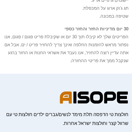
יישומים גרפיים אריג.
תג ג'וק ארוג על המכפלת.
שטיפה במכונה.
30 יום מדיניות החזר והחזר כספי
הפריטים שלך לא קיבלו תוך 30 יום או שקיבלת פריט פגום / פגום, אנו
נפתור מראש להזמנות החלפה ואינך צריך להחזיר פריט / ים. אבל אם
אתה עדיין רוצה להחזיר, אנו נעבד את אשראי החנות או החזר ברגע
שנקבל ממך את פריטי ההחזרה.
חולצות טי הדפסה תלת מימד לנשים/גברים ילדים חולצות טי עם
שרוול קצר וחולצות ישראל אחרות.