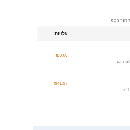
החזר כספי
עלויות
₪0.00
וח חינם
₪41.97