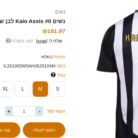
נשים
נשים Kaio Assis #0 לבן שחור ג'רזי ביתית 2025/26 חולצה קצרה
₪181.97
שלח ל:
Israel
סוגי משלוח
זמינות:
במלאי
IL261005WSAH2629104M
SKU:
גודל
XL
L
M
S
+
-
הוסף לסל: