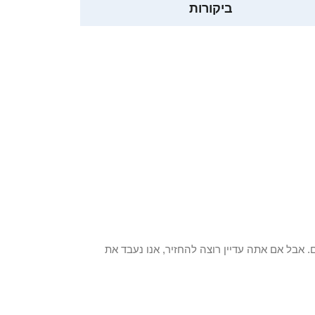
ביקורות
 פריט / ים. אבל אם אתה עדיין רוצה להחזיר, אנו נעבד את