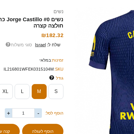
נשים
חולצה קצרה
₪182.32
שלח ל:
Israel
סוגי משלוח
זמינות:
במלאי
IL216801WFEK0315104M
SKU:
גודל
XL
L
M
S
+
-
הוסף לסל: