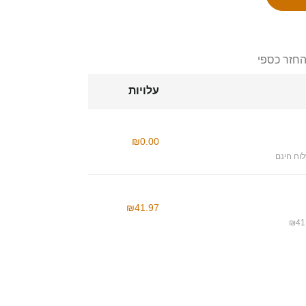
החזר כספי
עלויות
₪0.00
וח חינם
₪41.97