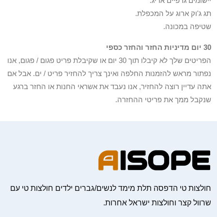
יישומים גרפיים אריג.
תג ג'וק ארוג על המכפלת.
שטיפה במכונה.
30 יום מדיניות החזר והחזר כספי
הפריטים שלך לא קיבלו תוך 30 יום או שקיבלת פריט פגום / פגום, אנו
נפתור מראש להזמנות החלפה ואינך צריך להחזיר פריט / ים. אבל אם
אתה עדיין רוצה להחזיר, אנו נעבד את אשראי החנות או החזר ברגע
שנקבל ממך את פריטי ההחזרה.
חולצות טי הדפסה תלת מימד לנשים/גברים ילדים חולצות טי עם
שרוול קצר וחולצות ישראל אחרות.