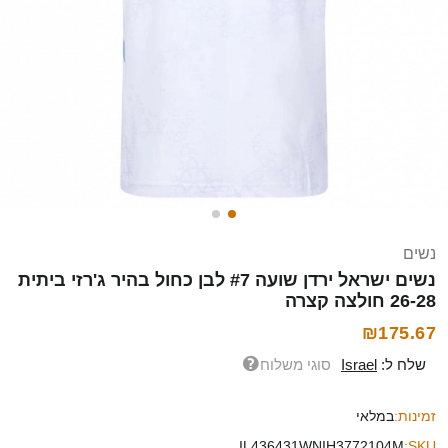
נשים
נשים ישראל ירדן שועה #7 לבן כחול בהיר ג'רזי ביתית
26-28 חולצה קצרה
₪175.67
שלח ל:
Israel
סוגי משלוח
זמינות:
במלאי
IL436431WNIH3772104M
SKU: