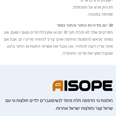
יישומים גרפיים אריג.
תג ג'וק ארוג על המכפלת.
שטיפה במכונה.
30 יום מדיניות החזר והחזר כספי
הפריטים שלך לא קיבלו תוך 30 יום או שקיבלת פריט פגום / פגום, אנו
נפתור מראש להזמנות החלפה ואינך צריך להחזיר פריט / ים. אבל אם
אתה עדיין רוצה להחזיר, אנו נעבד את אשראי החנות או החזר ברגע
שנקבל ממך את פריטי ההחזרה.
חולצות טי הדפסה תלת מימד לנשים/גברים ילדים חולצות טי עם
שרוול קצר וחולצות ישראל אחרות.