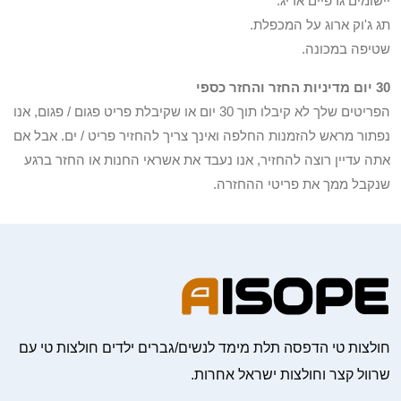
יישומים גרפיים אריג.
תג ג'וק ארוג על המכפלת.
שטיפה במכונה.
30 יום מדיניות החזר והחזר כספי
הפריטים שלך לא קיבלו תוך 30 יום או שקיבלת פריט פגום / פגום, אנו
נפתור מראש להזמנות החלפה ואינך צריך להחזיר פריט / ים. אבל אם
אתה עדיין רוצה להחזיר, אנו נעבד את אשראי החנות או החזר ברגע
שנקבל ממך את פריטי ההחזרה.
חולצות טי הדפסה תלת מימד לנשים/גברים ילדים חולצות טי עם
שרוול קצר וחולצות ישראל אחרות.