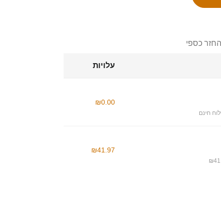
החזר כספי
עלויות
₪0.00
וח חינם
₪41.97