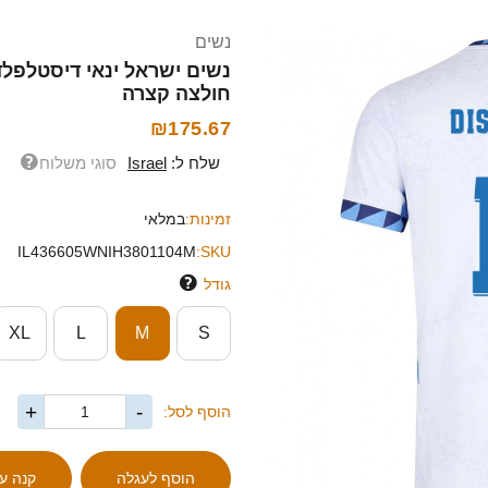
נשים
חולצה קצרה
₪175.67
שלח ל:
Israel
סוגי משלוח
זמינות:
במלאי
IL436605WNIH3801104M
SKU:
גודל
XL
L
M
S
+
-
הוסף לסל: