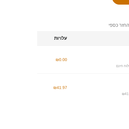
החזר כספי
עלויות
₪0.00
וח חינם
₪41.97