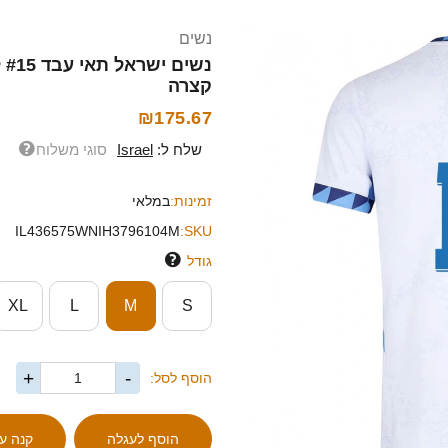
נשים
קצרה
₪175.67
שלח ל:
Israel
סוגי משלוח
זמינות:
במלאי
IL436575WNIH3796104M
SKU:
גודל
XL
L
M
S
+
-
הוסף לסל: