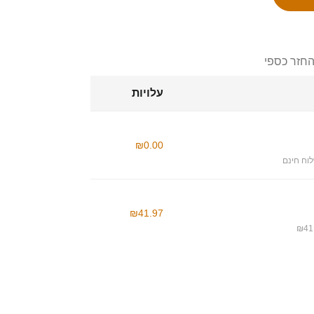
החזר כספי
עלויות
₪0.00
וח חינם
₪41.97