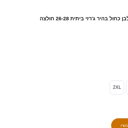
נשים ישראל טל ארצ'ל #3 לבן כחול בהיר ג'רזי ביתית 26-28 חולצה
2XL