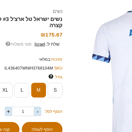
נשים
קצרה
₪175.67
שלח ל:
Israel
סוגי משלוח
זמינות:
במלאי
IL436407WNIH3768104M
SKU:
גודל
XL
L
M
S
+
-
הוסף לסל: