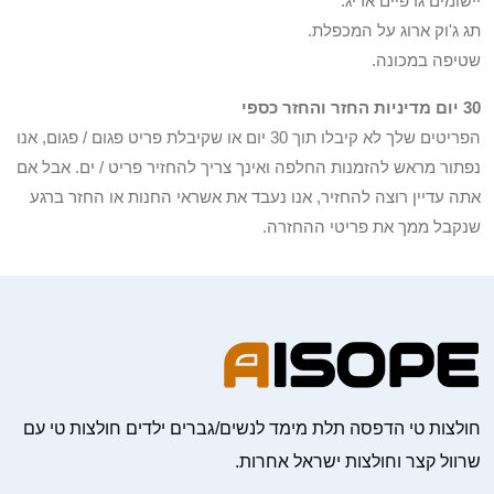
יישומים גרפיים אריג.
תג ג'וק ארוג על המכפלת.
שטיפה במכונה.
30 יום מדיניות החזר והחזר כספי
הפריטים שלך לא קיבלו תוך 30 יום או שקיבלת פריט פגום / פגום, אנו
נפתור מראש להזמנות החלפה ואינך צריך להחזיר פריט / ים. אבל אם
אתה עדיין רוצה להחזיר, אנו נעבד את אשראי החנות או החזר ברגע
שנקבל ממך את פריטי ההחזרה.
חולצות טי הדפסה תלת מימד לנשים/גברים ילדים חולצות טי עם
שרוול קצר וחולצות ישראל אחרות.