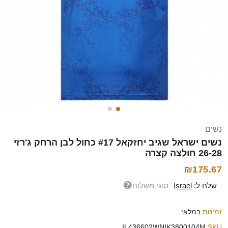
נשים
נשים ישראל שגיב יחזקאל #17 כחול לבן הרחק ג'רזי
26-28 חולצה קצרה
₪175.67
שלח ל:
Israel
סוגי משלוח
זמינות:
במלאי
IL436602WNIK3800104M
SKU: