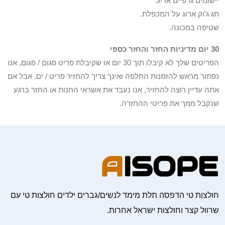
יישומים גרפיים אריג.
תג ג'וק ארוג על המכפלת.
שטיפה במכונה.
30 יום מדיניות החזר והחזר כספי
הפריטים שלך לא קיבלו תוך 30 יום או שקיבלת פריט פגום / פגום, אנו
נפתור מראש להזמנות החלפה ואינך צריך להחזיר פריט / ים. אבל אם
אתה עדיין רוצה להחזיר, אנו נעבד את אשראי החנות או החזר ברגע
שנקבל ממך את פריטי ההחזרה.
חולצות טי הדפסה תלת מימד לנשים/גברים ילדים חולצות טי עם
שרוול קצר וחולצות ישראל אחרות.