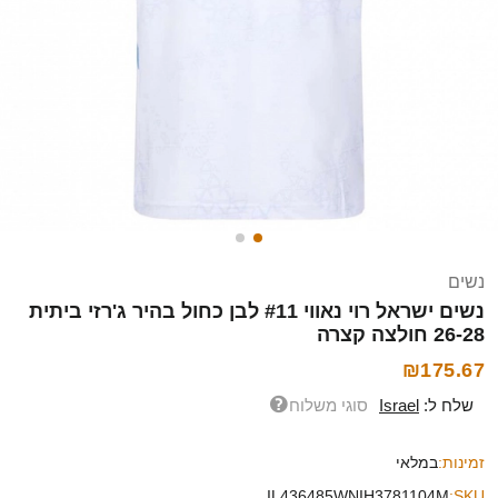
נשים
נשים ישראל רוי נאווי #11 לבן כחול בהיר ג'רזי ביתית
26-28 חולצה קצרה
₪175.67
שלח ל:
Israel
סוגי משלוח
זמינות:
במלאי
IL436485WNIH3781104M
SKU: