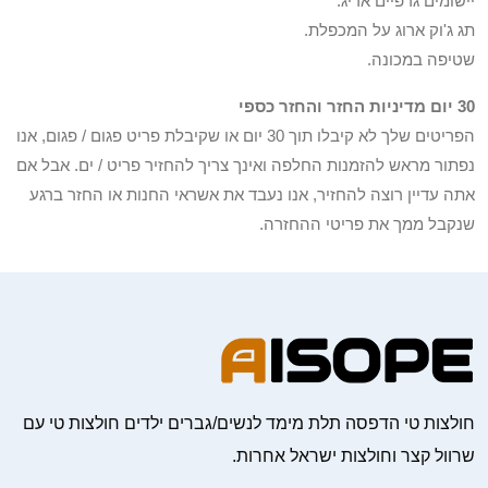
יישומים גרפיים אריג.
תג ג'וק ארוג על המכפלת.
שטיפה במכונה.
30 יום מדיניות החזר והחזר כספי
הפריטים שלך לא קיבלו תוך 30 יום או שקיבלת פריט פגום / פגום, אנו
נפתור מראש להזמנות החלפה ואינך צריך להחזיר פריט / ים. אבל אם
אתה עדיין רוצה להחזיר, אנו נעבד את אשראי החנות או החזר ברגע
שנקבל ממך את פריטי ההחזרה.
חולצות טי הדפסה תלת מימד לנשים/גברים ילדים חולצות טי עם
שרוול קצר וחולצות ישראל אחרות.