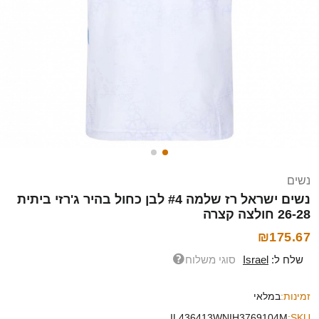
נשים
נשים ישראל רז שלמה #4 לבן כחול בהיר ג'רזי ביתית
26-28 חולצה קצרה
₪175.67
שלח ל:
Israel
סוגי משלוח
זמינות:
במלאי
IL436413WNIH3769104M
SKU: