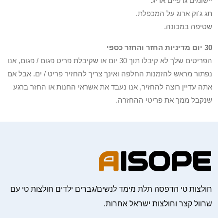
יישומים גרפיים אריג.
תג ג'וק ארוג על המכפלת.
שטיפה במכונה.
30 יום מדיניות החזר והחזר כספי
הפריטים שלך לא קיבלו תוך 30 יום או שקיבלת פריט פגום / פגום, אנו
נפתור מראש להזמנות החלפה ואינך צריך להחזיר פריט / ים. אבל אם
אתה עדיין רוצה להחזיר, אנו נעבד את אשראי החנות או החזר ברגע
שנקבל ממך את פריטי ההחזרה.
חולצות טי הדפסה תלת מימד לנשים/גברים ילדים חולצות טי עם
שרוול קצר וחולצות ישראל אחרות.