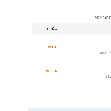
החזר כספי
עלויות
₪0.00
וח חינם
₪41.97