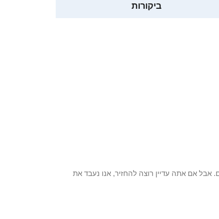
ביקורות
 פריט / ים. אבל אם אתה עדיין רוצה להחזיר, אנו נעבד את