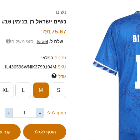
נשים
נשים ישראל רן בנימין #16 כחול לבן הרחק ג'רזי 26-28 חולצה קצרה
₪175.67
שלח ל:
Israel
סוגי משלוח
זמינות:
במלאי
IL436596WNIK3799104M
SKU:
גודל
XL
L
M
S
+
-
הוסף לסל: