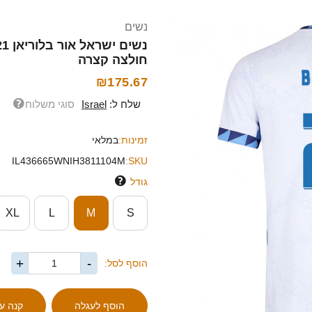
נשים
חולצה קצרה
₪175.67
שלח ל:
Israel
סוגי משלוח
זמינות:
במלאי
IL436665WNIH3811104M
SKU:
גודל
XL
L
M
S
+
-
הוסף לסל: