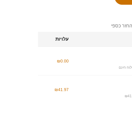
החזר כספי
עלויות
₪0.00
וח חינם
₪41.97