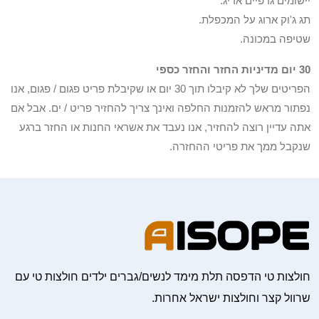
יישומים גרפיים אריג.
תג ג'וק ארוג על המכפלת.
שטיפה במכונה.
30 יום מדיניות החזר והחזר כספי
הפריטים שלך לא קיבלו תוך 30 יום או שקיבלת פריט פגום / פגום, אנו
נפתור מראש להזמנות החלפה ואינך צריך להחזיר פריט / ים. אבל אם
אתה עדיין רוצה להחזיר, אנו נעבד את אשראי החנות או החזר ברגע
שנקבל ממך את פריטי ההחזרה.
חולצות טי הדפסה תלת מימד לנשים/גברים ילדים חולצות טי עם
שרוול קצר וחולצות ישראל אחרות.