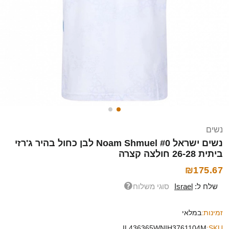
נשים
נשים ישראל Noam Shmuel #0 לבן כחול בהיר ג'רזי
ביתית 26-28 חולצה קצרה
₪175.67
שלח ל:
Israel
סוגי משלוח
זמינות:
במלאי
IL436365WNIH3761104M
SKU: