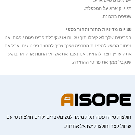
יישומים גרפיים אריג.
תג ג'וק ארוג על המכפלת.
שטיפה במכונה.
30 יום מדיניות החזר והחזר כספי
הפריטים שלך לא קיבלו תוך 30 יום או שקיבלת פריט פגום / פגום, אנו
נפתור מראש להזמנות החלפה ואינך צריך להחזיר פריט / ים. אבל אם
אתה עדיין רוצה להחזיר, אנו נעבד את אשראי החנות או החזר ברגע
שנקבל ממך את פריטי ההחזרה.
חולצות טי הדפסה תלת מימד לנשים/גברים ילדים חולצות טי עם
שרוול קצר וחולצות ישראל אחרות.