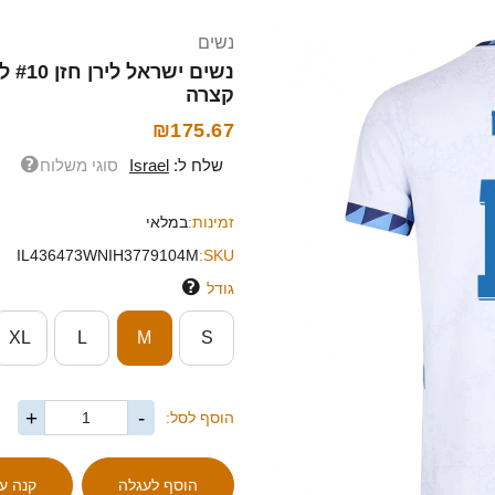
נשים
קצרה
₪175.67
שלח ל:
Israel
סוגי משלוח
זמינות:
במלאי
IL436473WNIH3779104M
SKU:
גודל
XL
L
M
S
+
-
הוסף לסל: