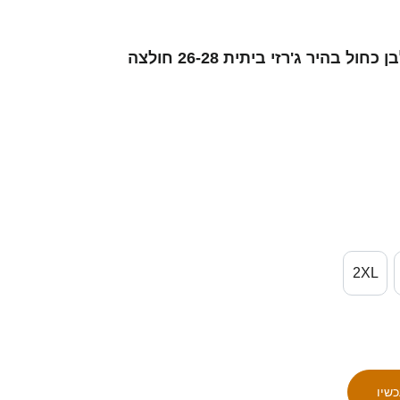
נשים ישראל לירן חזן #10 לבן כחול בהיר ג'רזי ביתית 26-28 חולצה
2XL