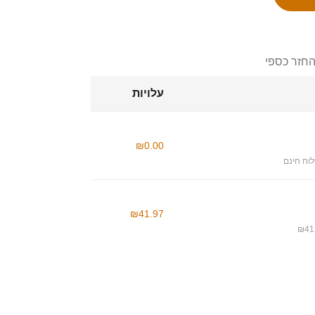
החזר כספי
עלויות
₪0.00
וח חינם
₪41.97