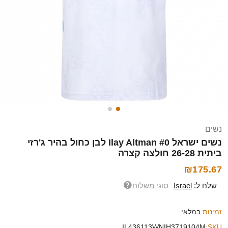
נשים
נשים ישראל Ilay Altman #0 לבן כחול בהיר ג'רזי
ביתית 26-28 חולצה קצרה
₪175.67
שלח ל:
Israel
סוגי משלוח
זמינות:
במלאי
IL436113WNIH3719104M
SKU: