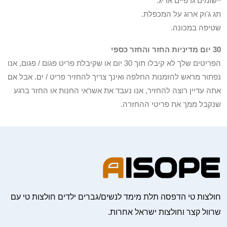
יישומים גרפיים אריג.
תג ג'וק ארוג על המכפלת.
שטיפה במכונה.
30 יום מדיניות החזר והחזר כספי
הפריטים שלך לא קיבלו תוך 30 יום או שקיבלת פריט פגום / פגום, אנו
נפתור מראש להזמנות החלפה ואינך צריך להחזיר פריט / ים. אבל אם
אתה עדיין רוצה להחזיר, אנו נעבד את אשראי החנות או החזר ברגע
שנקבל ממך את פריטי ההחזרה.
חולצות טי הדפסה תלת מימד לנשים/גברים ילדים חולצות טי עם
שרוול קצר וחולצות ישראל אחרות.