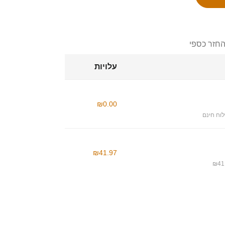
החזר כספי
עלויות
₪0.00
וח חינם
₪41.97