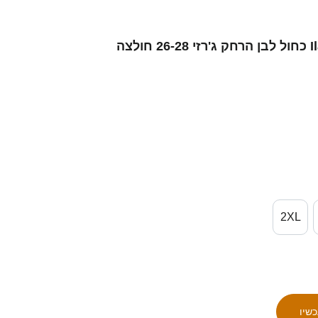
נשים ישראל Ilay Altman #0 כחול לבן הרחק ג'רזי 26-28 חולצה
2XL