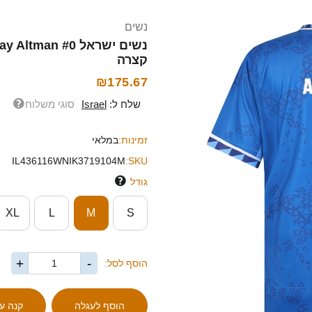
נשים
קצרה
₪175.67
שלח ל:
Israel
סוגי משלוח
זמינות:
במלאי
IL436116WNIK3719104M
SKU:
גודל
XL
L
M
S
+
-
הוסף לסל: