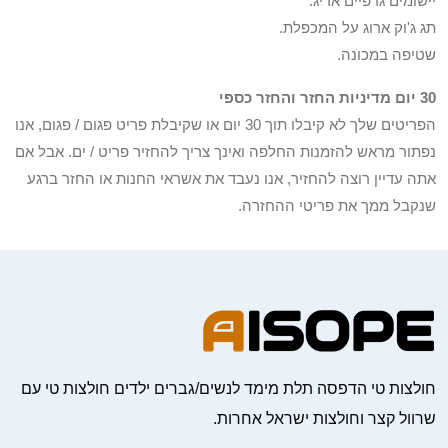
יישומים גרפיים אריג.
תג ג'וק ארוג על המכפלת.
שטיפה במכונה.
30 יום מדיניות החזר והחזר כספי
הפריטים שלך לא קיבלו תוך 30 יום או שקיבלת פריט פגום / פגום, אנו
נפתור מראש להזמנות החלפה ואינך צריך להחזיר פריט / ים. אבל אם
אתה עדיין רוצה להחזיר, אנו נעבד את אשראי החנות או החזר ברגע
שנקבל ממך את פריטי ההחזרה.
חולצות טי הדפסה תלת מימד לנשים/גברים ילדים חולצות טי עם
שרוול קצר וחולצות ישראל אחרות.