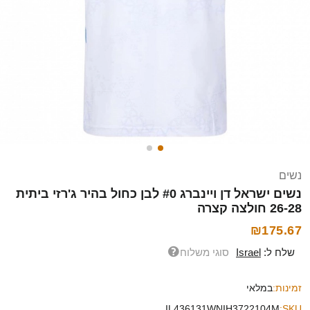
נשים
נשים ישראל דן ויינברג #0 לבן כחול בהיר ג'רזי ביתית
26-28 חולצה קצרה
₪175.67
שלח ל:
Israel
סוגי משלוח
זמינות:
במלאי
IL436131WNIH3722104M
SKU: