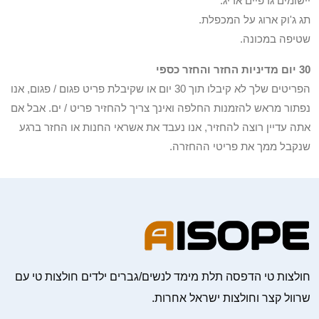
יישומים גרפיים אריג.
תג ג'וק ארוג על המכפלת.
שטיפה במכונה.
30 יום מדיניות החזר והחזר כספי
הפריטים שלך לא קיבלו תוך 30 יום או שקיבלת פריט פגום / פגום, אנו
נפתור מראש להזמנות החלפה ואינך צריך להחזיר פריט / ים. אבל אם
אתה עדיין רוצה להחזיר, אנו נעבד את אשראי החנות או החזר ברגע
שנקבל ממך את פריטי ההחזרה.
חולצות טי הדפסה תלת מימד לנשים/גברים ילדים חולצות טי עם
שרוול קצר וחולצות ישראל אחרות.