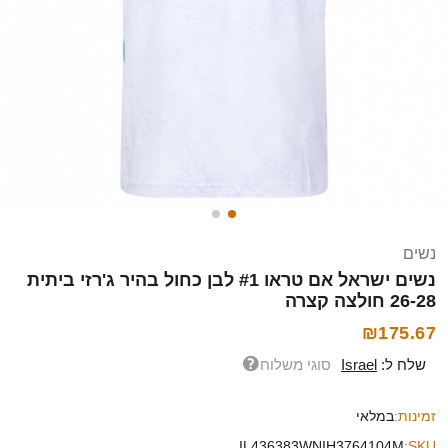
נשים
נשים ישראל אם טראו #1 לבן כחול בהיר ג'רזי ביתית
26-28 חולצה קצרה
₪175.67
שלח ל:
Israel
סוגי משלוח
זמינות:
במלאי
IL436383WNIH3764104M
SKU: