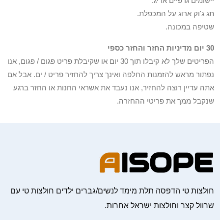
יישומים גרפיים אריג.
תג ג'וק ארוג על המכפלת.
שטיפה במכונה.
30 יום מדיניות החזר והחזר כספי
הפריטים שלך לא קיבלו תוך 30 יום או שקיבלת פריט פגום / פגום, אנו
נפתור מראש להזמנות החלפה ואינך צריך להחזיר פריט / ים. אבל אם
אתה עדיין רוצה להחזיר, אנו נעבד את אשראי החנות או החזר ברגע
שנקבל ממך את פריטי ההחזרה.
חולצות טי הדפסה תלת מימד לנשים/גברים ילדים חולצות טי עם
שרוול קצר וחולצות ישראל אחרות.