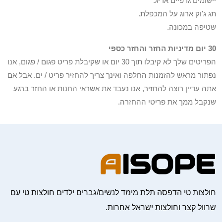
יישומים גרפיים אריג.
תג ג'וק ארוג על המכפלת.
שטיפה במכונה.
30 יום מדיניות החזר והחזר כספי
הפריטים שלך לא קיבלו תוך 30 יום או שקיבלת פריט פגום / פגום, אנו
נפתור מראש להזמנות החלפה ואינך צריך להחזיר פריט / ים. אבל אם
אתה עדיין רוצה להחזיר, אנו נעבד את אשראי החנות או החזר ברגע
שנקבל ממך את פריטי ההחזרה.
חולצות טי הדפסה תלת מימד לנשים/גברים ילדים חולצות טי עם
שרוול קצר וחולצות ישראל אחרות.