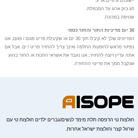
יישומים גרפיים אריג.
תג ג'וק ארוג על המכפלת.
שטיפה במכונה.
30 יום מדיניות החזר והחזר כספי
הפריטים שלך לא קיבלו תוך 30 יום או שקיבלת פריט פגום / פגום, אנו
נפתור מראש להזמנות החלפה ואינך צריך להחזיר פריט / ים. אבל אם
אתה עדיין רוצה להחזיר, אנו נעבד את אשראי החנות או החזר ברגע
שנקבל ממך את פריטי ההחזרה.
חולצות טי הדפסה תלת מימד לנשים/גברים ילדים חולצות טי עם
שרוול קצר וחולצות ישראל אחרות.