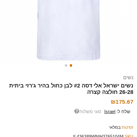
נשים
נשים ישראל אלי דסה #2 לבן כחול בהיר ג'רזי ביתית
26-28 חולצה קצרה
₪175.67
שלח ל:
Israel
סוגי משלוח
זמינות:
במלאי
IL436389WNIH3765104M
SKU: