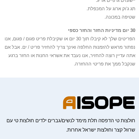
יישומים גרפיים אריג.
תג ג'וק ארוג על המכפלת.
שטיפה במכונה.
30 יום מדיניות החזר והחזר כספי
הפריטים שלך לא קיבלו תוך 30 יום או שקיבלת פריט פגום / פגום, אנו
נפתור מראש להזמנות החלפה ואינך צריך להחזיר פריט / ים. אבל אם
אתה עדיין רוצה להחזיר, אנו נעבד את אשראי החנות או החזר ברגע
שנקבל ממך את פריטי ההחזרה.
חולצות טי הדפסה תלת מימד לנשים/גברים ילדים חולצות טי עם
שרוול קצר וחולצות ישראל אחרות.