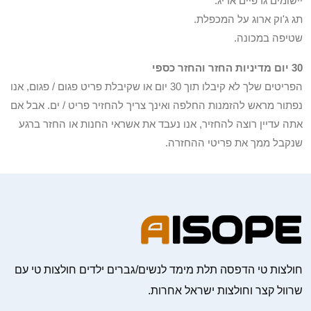
יישומים גרפיים אריג.
תג ג'וק ארוג על המכפלת.
שטיפה במכונה.
30 יום מדיניות החזר והחזר כספי
הפריטים שלך לא קיבלו תוך 30 יום או שקיבלת פריט פגום / פגום, אנו
נפתור מראש להזמנות החלפה ואינך צריך להחזיר פריט / ים. אבל אם
אתה עדיין רוצה להחזיר, אנו נעבד את אשראי החנות או החזר ברגע
שנקבל ממך את פריטי ההחזרה.
חולצות טי הדפסה תלת מימד לנשים/גברים ילדים חולצות טי עם
שרוול קצר וחולצות ישראל אחרות.