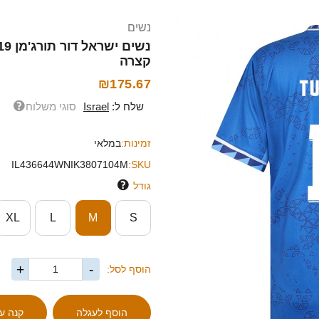
נשים
קצרה
₪175.67
שלח ל:
Israel
סוגי משלוח
זמינות:
במלאי
IL436644WNIK3807104M
SKU:
גודל
XL
L
M
S
+
-
הוסף לסל: