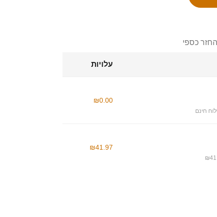
החזר כספי
עלויות
₪0.00
וח חינם
₪41.97