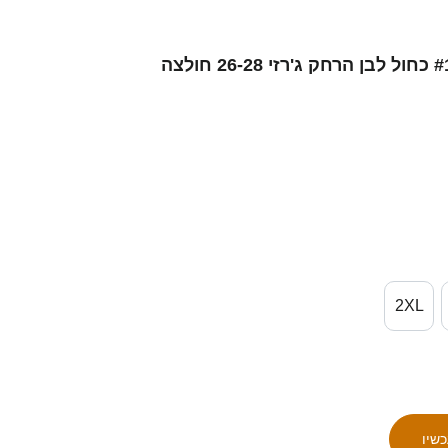
נשים ישראל דור תורג'מן #19 כחול לבן הרחק ג'רזי 26-28 חולצה
2XL