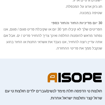
יישומים גרפיים אריג.
תג ג'וק ארוג על המכפלת.
שטיפה במכונה.
30 יום מדיניות החזר והחזר כספי
הפריטים שלך לא קיבלו תוך 30 יום או שקיבלת פריט פגום / פגום, אנו
נפתור מראש להזמנות החלפה ואינך צריך להחזיר פריט / ים. אבל אם
אתה עדיין רוצה להחזיר, אנו נעבד את אשראי החנות או החזר ברגע
שנקבל ממך את פריטי ההחזרה.
חולצות טי הדפסה תלת מימד לנשים/גברים ילדים חולצות טי עם
שרוול קצר וחולצות ישראל אחרות.