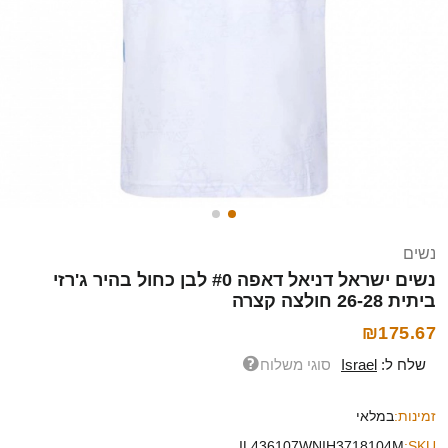
נשים
נשים ישראל דניאל דאפה #0 לבן כחול בהיר ג'רזי
ביתית 26-28 חולצה קצרה
₪175.67
שלח ל:
Israel
סוגי משלוח
זמינות:
במלאי
IL436107WNIH3718104M
SKU: