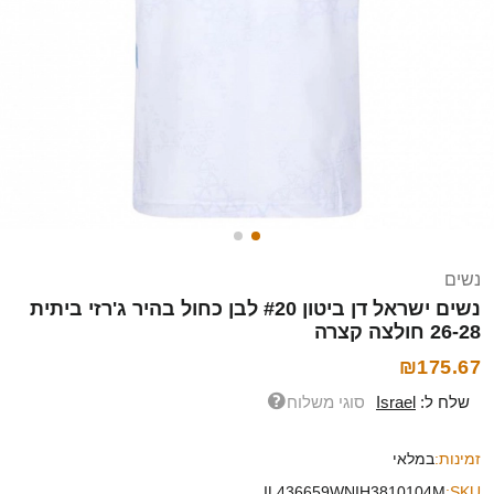
נשים
נשים ישראל דן ביטון #20 לבן כחול בהיר ג'רזי ביתית
26-28 חולצה קצרה
₪175.67
שלח ל:
Israel
סוגי משלוח
זמינות:
במלאי
IL436659WNIH3810104M
SKU: