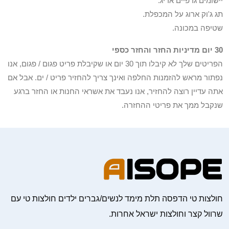
יישומים גרפיים אריג.
תג ג'וק ארוג על המכפלת.
שטיפה במכונה.
30 יום מדיניות החזר והחזר כספי
הפריטים שלך לא קיבלו תוך 30 יום או שקיבלת פריט פגום / פגום, אנו
נפתור מראש להזמנות החלפה ואינך צריך להחזיר פריט / ים. אבל אם
אתה עדיין רוצה להחזיר, אנו נעבד את אשראי החנות או החזר ברגע
שנקבל ממך את פריטי ההחזרה.
חולצות טי הדפסה תלת מימד לנשים/גברים ילדים חולצות טי עם
שרוול קצר וחולצות ישראל אחרות.