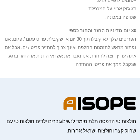
יישומים גרפיים אריג.
תג ג'וק ארוג על המכפלת.
שטיפה במכונה.
30 יום מדיניות החזר והחזר כספי
הפריטים שלך לא קיבלו תוך 30 יום או שקיבלת פריט פגום / פגום, אנו
נפתור מראש להזמנות החלפה ואינך צריך להחזיר פריט / ים. אבל אם
אתה עדיין רוצה להחזיר, אנו נעבד את אשראי החנות או החזר ברגע
שנקבל ממך את פריטי ההחזרה.
חולצות טי הדפסה תלת מימד לנשים/גברים ילדים חולצות טי עם
שרוול קצר וחולצות ישראל אחרות.