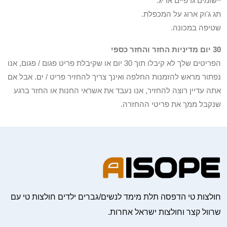
יישומים גרפיים אריג.
תג ג'וק ארוג על המכפלת.
שטיפה במכונה.
30 יום מדיניות החזר והחזר כספי
הפריטים שלך לא קיבלו תוך 30 יום או שקיבלת פריט פגום / פגום, אנו
נפתור מראש להזמנות החלפה ואינך צריך להחזיר פריט / ים. אבל אם
אתה עדיין רוצה להחזיר, אנו נעבד את אשראי החנות או החזר ברגע
שנקבל ממך את פריטי ההחזרה.
חולצות טי הדפסה תלת מימד לנשים/גברים ילדים חולצות טי עם
שרוול קצר וחולצות ישראל אחרות.