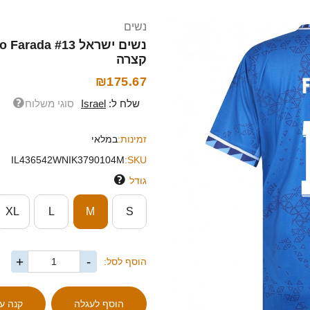
נשים
קצרה
₪175.67
שלח ל:
Israel
סוגי משלוח
זמינות:
במלאי
IL436542WNIK3790104M
SKU:
גודל
XL
L
M
S
+
-
הוסף לסל: