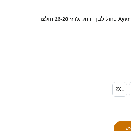
נשים ישראל Ayano Farada #13 כחול לבן הרחק ג'רזי 26-28 חולצה
2XL