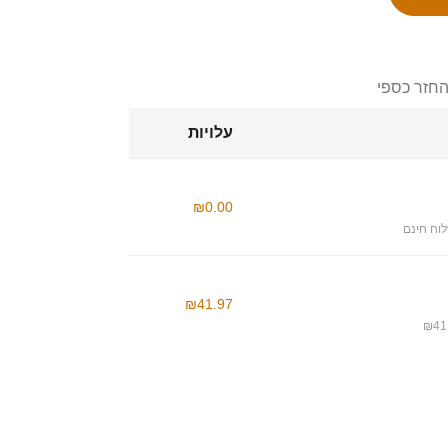
החזר כספי
עלויות
₪0.00
וח חינם
₪41.97