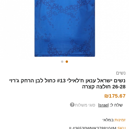
נשים
נשים ישראל ענאן ח'לאילי #13 כחול לבן הרחק ג'רזי
26-28 חולצה קצרה
₪175.67
שלח ל:
Israel
סוגי משלוח
זמינות:
במלאי
IL436530WNIK3788104M
SKU: