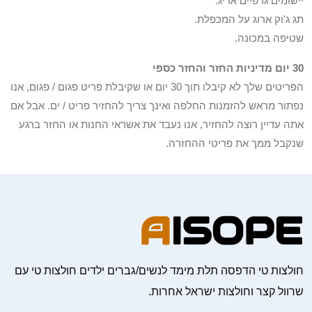
יישומים גרפיים אריג.
תג ג'וק ארוג על המכפלת.
שטיפה במכונה.
30 יום מדיניות החזר והחזר כספי
הפריטים שלך לא קיבלו תוך 30 יום או שקיבלת פריט פגום / פגום, אנו
נפתור מראש להזמנות החלפה ואינך צריך להחזיר פריט / ים. אבל אם
אתה עדיין רוצה להחזיר, אנו נעבד את אשראי החנות או החזר ברגע
שנקבל ממך את פריטי ההחזרה.
חולצות טי הדפסה תלת מימד לנשים/גברים ילדים חולצות טי עם
שרוול קצר וחולצות ישראל אחרות.