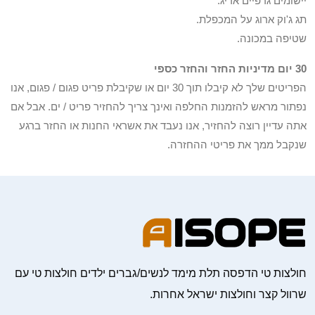
יישומים גרפיים אריג.
תג ג'וק ארוג על המכפלת.
שטיפה במכונה.
30 יום מדיניות החזר והחזר כספי
הפריטים שלך לא קיבלו תוך 30 יום או שקיבלת פריט פגום / פגום, אנו
נפתור מראש להזמנות החלפה ואינך צריך להחזיר פריט / ים. אבל אם
אתה עדיין רוצה להחזיר, אנו נעבד את אשראי החנות או החזר ברגע
שנקבל ממך את פריטי ההחזרה.
חולצות טי הדפסה תלת מימד לנשים/גברים ילדים חולצות טי עם
שרוול קצר וחולצות ישראל אחרות.