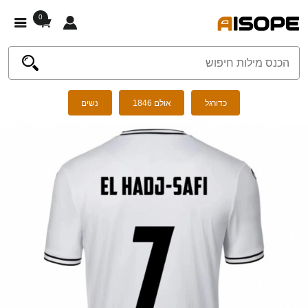
0
כדורגל
אולם 1846
נשים