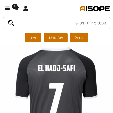
0
כדורגל
אולם 1846
נשים