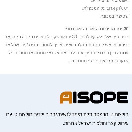
יישומים גרפיים אריג.
תג ג'וק ארוג על המכפלת.
שטיפה במכונה.
30 יום מדיניות החזר והחזר כספי
הפריטים שלך לא קיבלו תוך 30 יום או שקיבלת פריט פגום / פגום, אנו
נפתור מראש להזמנות החלפה ואינך צריך להחזיר פריט / ים. אבל אם
אתה עדיין רוצה להחזיר, אנו נעבד את אשראי החנות או החזר ברגע
שנקבל ממך את פריטי ההחזרה.
חולצות טי הדפסה תלת מימד לנשים/גברים ילדים חולצות טי עם
שרוול קצר וחולצות ישראל אחרות.