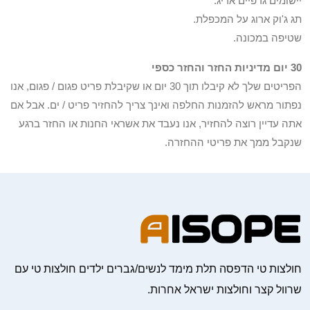
יישומים גרפיים אריג.
תג ג'וק ארוג על המכפלת.
שטיפה במכונה.
30 יום מדיניות החזר והחזר כספי
הפריטים שלך לא קיבלו תוך 30 יום או שקיבלת פריט פגום / פגום, אנו
נפתור מראש להזמנות החלפה ואינך צריך להחזיר פריט / ים. אבל אם
אתה עדיין רוצה להחזיר, אנו נעבד את אשראי החנות או החזר ברגע
שנקבל ממך את פריטי ההחזרה.
חולצות טי הדפסה תלת מימד לנשים/גברים ילדים חולצות טי עם
שרוול קצר וחולצות ישראל אחרות.