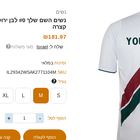
נשים
קצרה
₪181.97
שלח ל:
Israel
סוגי משלוח
זמינות:
במלאי
IL29342WSAK2771104M
SKU:
גודל
XL
L
M
S
+
-
הוסף לסל: