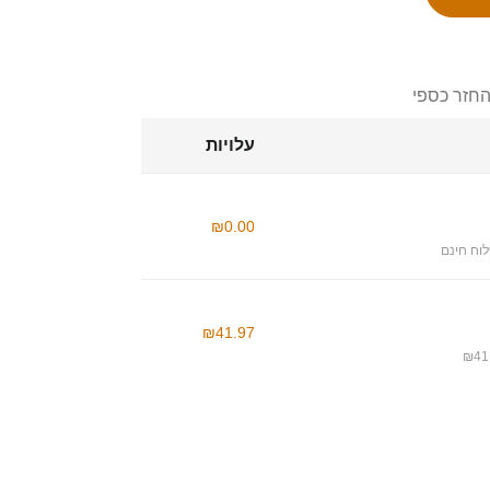
החזר כספי
עלויות
₪0.00
וח חינם
₪41.97