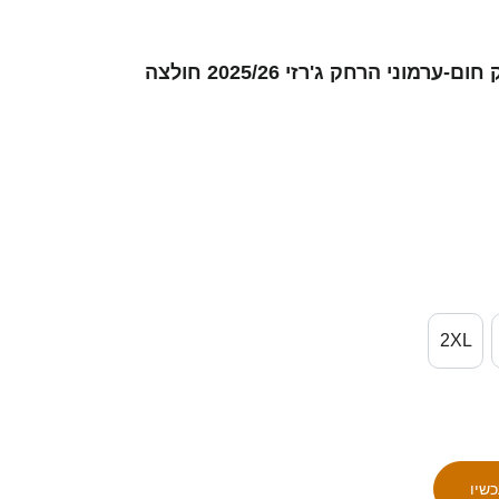
נשים השם שלך #0 לבן ירוק חום-ערמוני הרחק ג'רזי 2025/26 חולצה
2XL