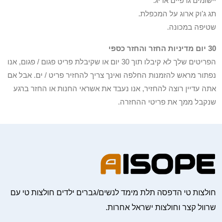
יישומים גרפיים אריג.
תג ג'וק ארוג על המכפלת.
שטיפה במכונה.
30 יום מדיניות החזר והחזר כספי
הפריטים שלך לא קיבלו תוך 30 יום או שקיבלת פריט פגום / פגום, אנו
נפתור מראש להזמנות החלפה ואינך צריך להחזיר פריט / ים. אבל אם
אתה עדיין רוצה להחזיר, אנו נעבד את אשראי החנות או החזר ברגע
שנקבל ממך את פריטי ההחזרה.
חולצות טי הדפסה תלת מימד לנשים/גברים ילדים חולצות טי עם
שרוול קצר וחולצות ישראל אחרות.