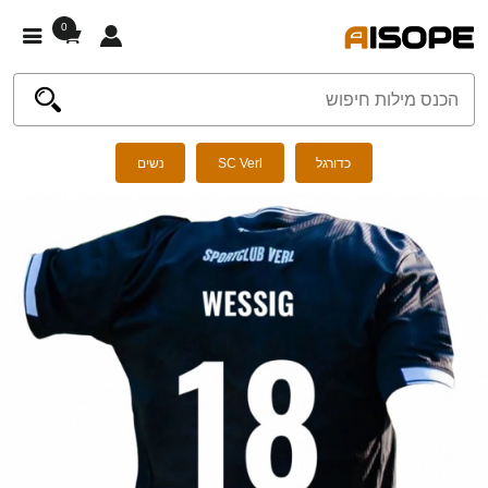
0
כדורגל
SC Verl
נשים