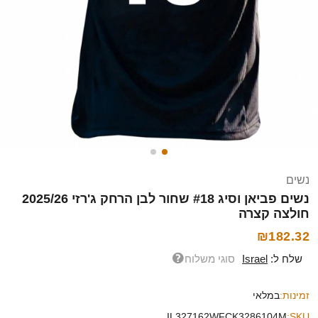
נשים
נשים פביאן וסיג #18 שחור לבן הרחק ג'רזי 2025/26
חולצה קצרה
₪182.32
שלח ל:
Israel
סוגי משלוח
זמינות:
במלאי
IL327162WFCK3286104M
SKU: