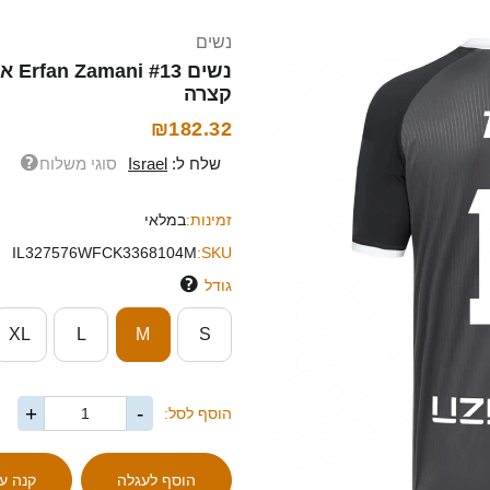
נשים
קצרה
₪182.32
שלח ל:
Israel
סוגי משלוח
זמינות:
במלאי
IL327576WFCK3368104M
SKU:
גודל
XL
L
M
S
+
-
הוסף לסל: