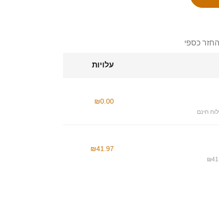
החזר כספי
עלויות
₪0.00
וח חינם
₪41.97