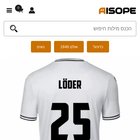
0
כדורגל
אולם 1846
נשים