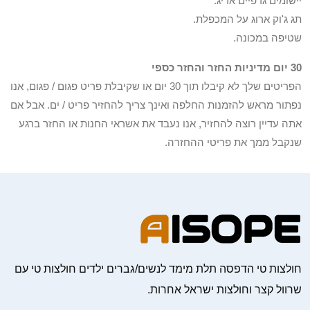
יישומים גרפיים אריג.
תג ג'וק ארוג על המכפלת.
שטיפה במכונה.
30 יום מדיניות החזר והחזר כספי
הפריטים שלך לא קיבלו תוך 30 יום או שקיבלת פריט פגום / פגום, אנו
נפתור מראש להזמנות החלפה ואינך צריך להחזיר פריט / ים. אבל אם
אתה עדיין רוצה להחזיר, אנו נעבד את אשראי החנות או החזר ברגע
שנקבל ממך את פריטי ההחזרה.
חולצות טי הדפסה תלת מימד לנשים/גברים ילדים חולצות טי עם
שרוול קצר וחולצות ישראל אחרות.