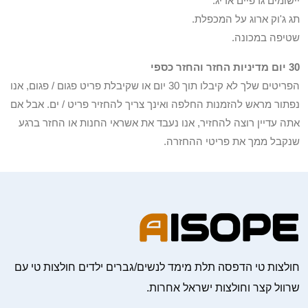
יישומים גרפיים אריג.
תג ג'וק ארוג על המכפלת.
שטיפה במכונה.
30 יום מדיניות החזר והחזר כספי
הפריטים שלך לא קיבלו תוך 30 יום או שקיבלת פריט פגום / פגום, אנו
נפתור מראש להזמנות החלפה ואינך צריך להחזיר פריט / ים. אבל אם
אתה עדיין רוצה להחזיר, אנו נעבד את אשראי החנות או החזר ברגע
שנקבל ממך את פריטי ההחזרה.
חולצות טי הדפסה תלת מימד לנשים/גברים ילדים חולצות טי עם
שרוול קצר וחולצות ישראל אחרות.