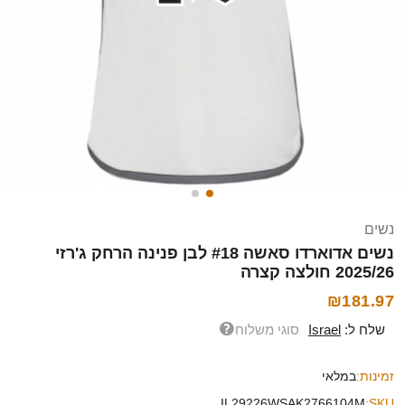
נשים
נשים אדוארדו סאשה #18 לבן פנינה הרחק ג'רזי
2025/26 חולצה קצרה
₪181.97
שלח ל:
Israel
סוגי משלוח
זמינות:
במלאי
IL29226WSAK2766104M
SKU: