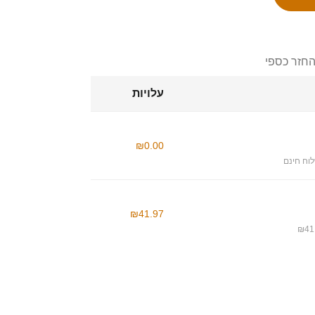
החזר כספי
עלויות
₪0.00
וח חינם
₪41.97