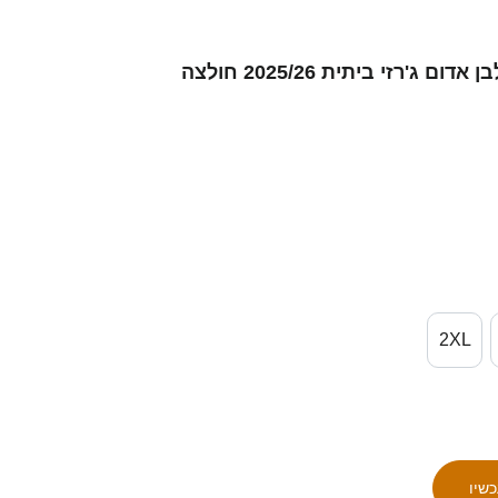
נשים דומיניק סטצ'יק #11 לבן אדום ג'רזי ביתית 2025/26 חולצה
2XL