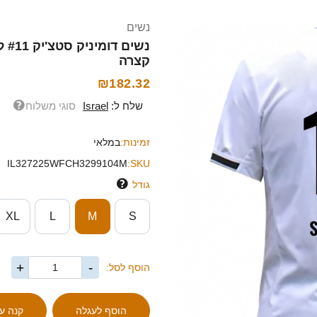
נשים
קצרה
₪182.32
שלח ל:
Israel
סוגי משלוח
זמינות:
במלאי
IL327225WFCH3299104M
SKU:
גודל
XL
L
M
S
+
-
הוסף לסל: