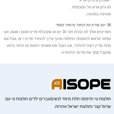
יישומים גרפיים אריג.
תג ג'וק ארוג על המכפלת.
שטיפה במכונה.
30 יום מדיניות החזר והחזר כספי
הפריטים שלך לא קיבלו תוך 30 יום או שקיבלת פריט פגום / פגום, אנו
נפתור מראש להזמנות החלפה ואינך צריך להחזיר פריט / ים. אבל אם
אתה עדיין רוצה להחזיר, אנו נעבד את אשראי החנות או החזר ברגע
שנקבל ממך את פריטי ההחזרה.
חולצות טי הדפסה תלת מימד לנשים/גברים ילדים חולצות טי עם
שרוול קצר וחולצות ישראל אחרות.