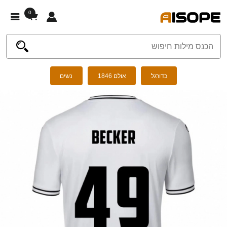
0
כדורגל
אולם 1846
נשים