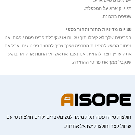
יישומים גרפיים אריג.
תג ג'וק ארוג על המכפלת.
שטיפה במכונה.
30 יום מדיניות החזר והחזר כספי
הפריטים שלך לא קיבלו תוך 30 יום או שקיבלת פריט פגום / פגום, אנו
נפתור מראש להזמנות החלפה ואינך צריך להחזיר פריט / ים. אבל אם
אתה עדיין רוצה להחזיר, אנו נעבד את אשראי החנות או החזר ברגע
שנקבל ממך את פריטי ההחזרה.
חולצות טי הדפסה תלת מימד לנשים/גברים ילדים חולצות טי עם
שרוול קצר וחולצות ישראל אחרות.