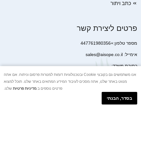
כתב ויתור
פרטים ליצירת קשר
מספר טלפון:+447761980356
אימייל: sales@aisope.co.il
כתובת משרד:
41 Devonshire Street Ground Floor Office 1 London W1G 7AJ
אנו משתמשים גם בקובצי Cookie ובטכנולוגיות דומות למטרות פרסום וניתוח. אם אתה
מנווט באתר שלנו, אתה מסכים לעיבוד המידע המתאים באתר שלנו. תוכל למצוא
United Kingdom
פרטים נוספים ב
מדיניות פרטיות
שלנו.
+44 7410 2065017
בסדר, הבנתי
הודעת וואטסאפ באינטרנט
Copyright © 2026.AISOPE CO., LTD All rights reserved.