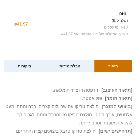
DHL
(שלח ל IL)
₪41.97
7-10 ימי עסקים
תעריף המשלוח של כל ההזמנות הוא ₪41.97
תיאור
טבלת מידות
ביקורות
[תיאור העיצוב]
הדפסה דו צדדית מלאה.
[תיאור חומר]
פוליאסטר.
[ביצועי המוצר]
חולצת טריקו עם שרוולים קצרים, רכה ונוחה, מעט
אלסטית, אורך בינוני, חולצת טריקו משוחררת ונוחה. לגרום לך
להיראות אופנתי וטרנדי יותר.
[תרחישים ישים]
חולצת טריקו סרבל ביצועים קצרה יותר עם