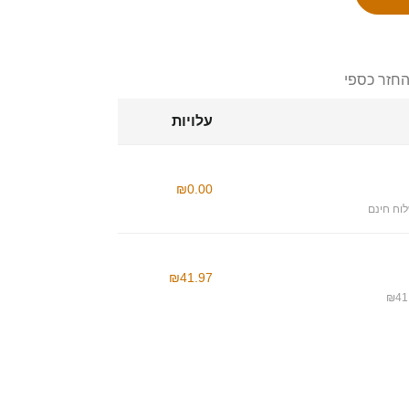
החזר כספי
עלויות
₪0.00
וח חינם
₪41.97