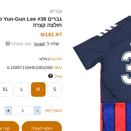
גברים
חולצה קצרה
₪181.97
שלח ל:
Israel
סוגי משלוח
זמינות:
במלאי
IL158871SAH6108104M
SKU:
גודל
XL
L
M
S
+
-
הוסף לסל: